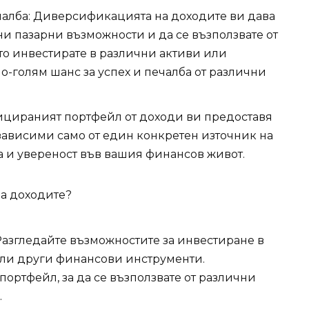
чалба: Диверсификацията на доходите ви дава
и пазарни възможности и да се възползвате от
то инвестирате в различни активи или
о-голям шанс за успех и печалба от различни
цираният портфейл от доходи ви предоставя
 зависими само от един конкретен източник на
да и увереност във вашия финансов живот.
а доходите?
Разгледайте възможностите за инвестиране в
или други финансови инструменти.
ортфейл, за да се възползвате от различни
.