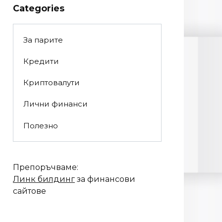
Categories
За парите
Кредити
Криптовалути
Лични финанси
Полезно
Препоръчваме:
Линк билдинг
за финансови
сайтове