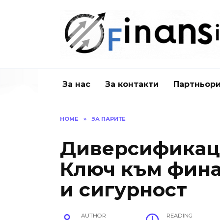
Skip
to
content
За нас
За контакти
Партньор
HOME
»
ЗА ПАРИТЕ
Диверсификаци
Ключ към фина
и сигурност
AUTHOR
READING