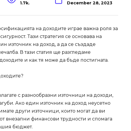
1.7k.
December 28, 2023
рсификацията на доходите играе важна роля за
сигурност. Тази стратегия се основава на
ин източник на доход, а да се създаде
ечалба. В тази статия ще разгледаме
оходите и как тя може да бъде постигната.
доходите?
олагате с разнообразни източници на доходи,
агуби. Ако един източник на доход неусетно
имате други източници, които могат да ви
 от внезапни финансови трудности и спомага
вашия бюджет.