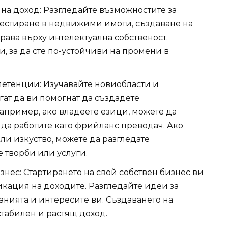
на доход: Разгледайте възможностите за
вестиране в недвижими имоти, създаване на
ава върху интелектуална собственост.
, за да сте по-устойчиви на промени в
петенции: Изучавайте новиобласти и
ат да ви помогнат да създадете
апример, ако владеете езици, можете да
да работите като фрийланс преводач. Ако
ли изкуство, можете да разгледате
 творби или услуги.
нес: Стартирането на свой собствен бизнес ви
кация на доходите. Разгледайте идеи за
нанията и интересите ви. Създаването на
табилен и растящ доход.