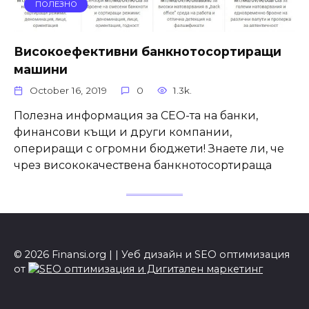
ПОЛЕЗНО
Високоефективни банкнотосортиращи
машини
October 16, 2019
0
1.3k.
Полезна информация за CEO-та на банки,
финансови къщи и други компании,
опериращи с огромни бюджети! Знаете ли, че
чрез висококачествена банкнотосортираща
© 2026 Finansi.org | | Уеб дизайн и SEO оптимизация
от