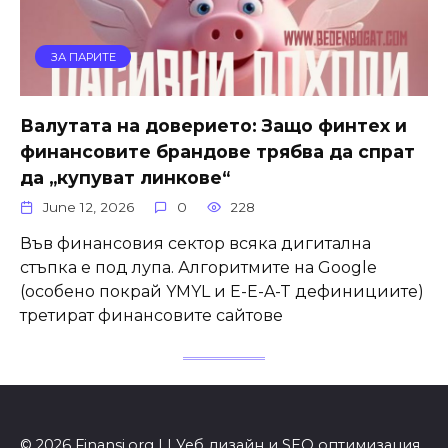
ЗА ПАРИТЕ
Валутата на доверието: Защо финтех и
финансовите брандове трябва да спрат
да „купуват линкове“
June 12, 2026
0
228
Във финансовия сектор всяка дигитална
стъпка е под лупа. Алгоритмите на Google
(особено покрай YMYL и E-E-A-T дефинициите)
третират финансовите сайтове
© 2026 Finansi.org | | Уеб дизайн и SEO оптимизация