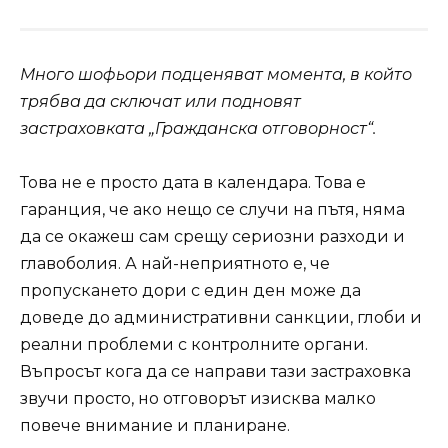
Много шофьори подценяват момента, в който
трябва да сключат или подновят
застраховката „Гражданска отговорност“.
Това не е просто дата в календара. Това е
гаранция, че ако нещо се случи на пътя, няма
да се окажеш сам срещу сериозни разходи и
главоболия. А най-неприятното е, че
пропускането дори с един ден може да
доведе до административни санкции, глоби и
реални проблеми с контролните органи.
Въпросът кога да се направи тази застраховка
звучи просто, но отговорът изисква малко
повече внимание и планиране.