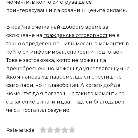
моменти, в които си струва да се
поинтересуваш и да сравниш цените онлайн.
В крайна сметка най-доброто време за
сключване на
гражданска отговорност
не е
точно определен ден или месец, а моментът, в
който си информиран, спокоен и подготвен.
Това е застраховка, която не можеш да
пренебрегнеш, но можеш да управляваш умно.
Ако я направиш навреме, ще си спестиш не
само пари, но и главоболия. А когато дойде
моментът да я ползваш – а такива моменти за
съжаление винаги идват – ще си благодарен,
че си постъпил разумно.
Rate article