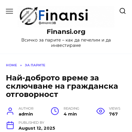
Skip
to
content
Finansi.org
Всичко за парите – как да печелим и да
инвестираме
HOME
»
ЗА ПАРИТЕ
Най-доброто време за
сключване на гражданска
отговорност
AUTHOR
READING
VIEWS
admin
4 min
767
PUBLISHED BY
August 12, 2025