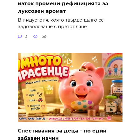
изток промени дефиницията за
луксозен аромат
В индустрия, която твърде дълго се
задоволяваше с претопляне
0
159
Спестявания за деца – по един
забавен начин