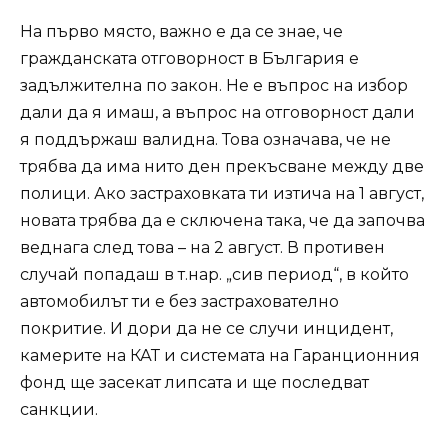
На първо място, важно е да се знае, че
гражданската отговорност в България е
задължителна по закон. Не е въпрос на избор
дали да я имаш, а въпрос на отговорност дали
я поддържаш валидна. Това означава, че не
трябва да има нито ден прекъсване между две
полици. Ако застраховката ти изтича на 1 август,
новата трябва да е сключена така, че да започва
веднага след това – на 2 август. В противен
случай попадаш в т.нар. „сив период“, в който
автомобилът ти е без застрахователно
покритие. И дори да не се случи инцидент,
камерите на КАТ и системата на Гаранционния
фонд ще засекат липсата и ще последват
санкции.