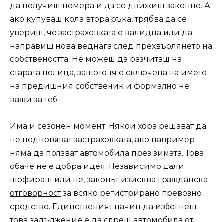
да получиш номера и да се движиш законно. А
ако купуваш кола втора ръка, трябва да се
увериш, че застраховката е валидна или да
направиш нова веднага след прехвърлянето на
собствеността. Не можеш да разчиташ на
старата полица, защото тя е сключена на името
на предишния собственик и формално не
важи за теб.
Има и сезонен момент. Някои хора решават да
не подновяват застраховката, ако например
няма да ползват автомобила през зимата. Това
обаче не е добра идея. Независимо дали
шофираш или не, законът изисква
гражданска
отговорност
за всяко регистрирано превозно
средство. Единственият начин да избегнеш
това задължение е да спреш автомобила от