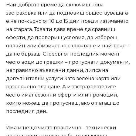
Най-доброто време да сключиш нова
застраховка или да подновиш съществуващата
е не по-късно от 10 до 15 дни преди изтичането
на старата. Това ти дава време да сравниш
оферти, да провериш условия, да избереш
онлайн или физическо сключване и най-вече –
да не бързаш. Стресът от последния момент
често води до грешки – пропуснати документи,
неправилно въведени данни, липса на
допълнителни услуги като зелена карта или
разсрочено плащане. А и застрахователите
често имат сезонни оферти или промоции,
които можеш да пропуснеш, ако отлагаш до
последния ден.
Има и нещо чисто практично – технически
новата полица може да бъде сключена