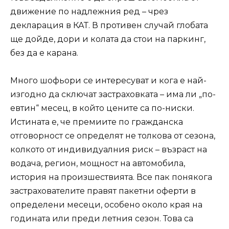
движение по надлежния ред – чрез
декларация в КАТ. В противен случай глобата
ще дойде, дори и колата да стои на паркинг,
без да е карана.
Много шофьори се интересуват и кога е най-
изгодно да сключат застраховката – има ли „по-
евтин“ месец, в който цените са по-ниски.
Истината е, че премиите по гражданска
отговорност се определят не толкова от сезона,
колкото от индивидуалния риск – възраст на
водача, регион, мощност на автомобила,
история на произшествията. Все пак понякога
застрахователите правят пакетни оферти в
определени месеци, особено около края на
годината или преди летния сезон. Това са