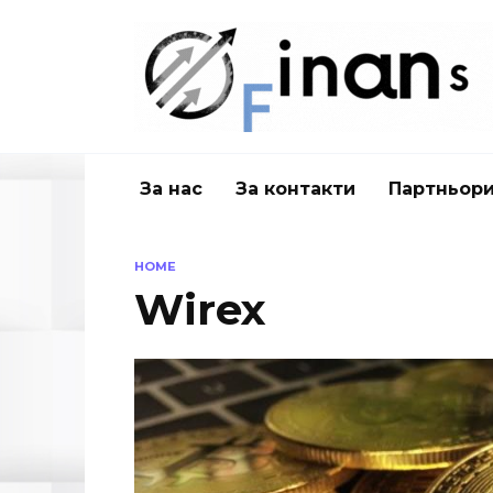
Skip
to
content
За нас
За контакти
Партньор
HOME
Wirex